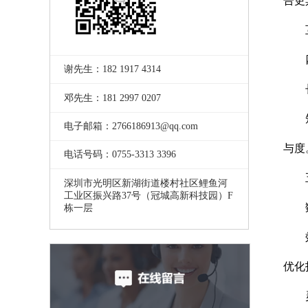
告更
互动
四
谢先生：182 1917 4314
长期
邓先生：181 2997 0207
短期
电子邮箱：2766186913@qq.com
与度
电话号码：0755-3313 3396
五
深圳市光明区新湖街道楼村社区鲤鱼河
工业区振兴路37号（冠城高新科技园）F
数据
栋一层
效果
优化
灵活