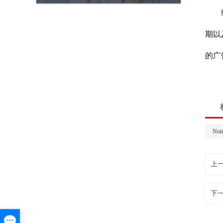
综上
期以
的广
Noti
上
下